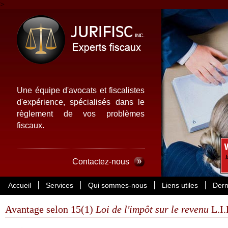
>
Une équipe d'avocats et fiscalistes
d'expérience, spécialisés dans le
règlement de vos problèmes
fiscaux.
Contactez-nous
Accueil
Services
Qui sommes-nous
Liens utiles
Dern
Avantage selon 15(1)
Loi de l'impôt sur le revenu
L.I.