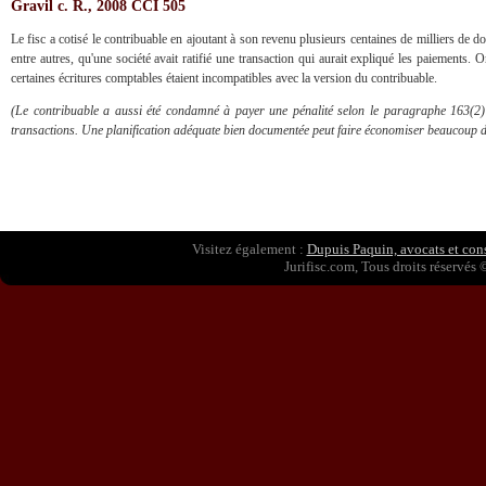
Gravil c. R., 2008 CCI 505
Le fisc a cotisé le contribuable en ajoutant à son revenu plusieurs centaines de milliers de d
entre autres, qu'une société avait ratifié une transaction qui aurait expliqué les paiements. O
certaines écritures comptables étaient incompatibles avec la version du contribuable.
(Le contribuable a aussi été condamné à payer une pénalité selon le paragraphe 163(2) 
transactions. Une planification adéquate bien documentée peut faire économiser beaucoup d
Visitez également :
Dupuis Paquin, avocats et conse
Jurifisc.com, Tous droits réservés